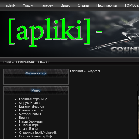
[apliki]-
Форум
Галереи
Видео
Статьи
Наши кнопки
TOP 50 s
Главная
|
Регистрация
|
Вход
|
Главная
»
Видео
:
9
Форма входа
Меню
Главная страница
Форум Клана
Каталог файлов
Каталог статей
Фотоальбомы
Видео
Наши баннеры
Онлайн игры
Старый сайт
Страница [apliki]-dioro4ki
Состав Клана [apliki]-